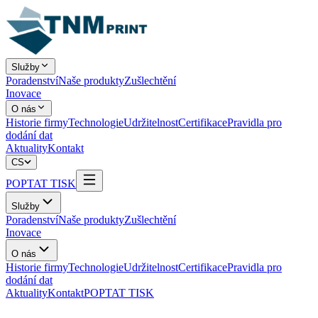
Služby
Poradenství
Naše produkty
Zušlechtění
Inovace
O nás
Historie firmy
Technologie
Udržitelnost
Certifikace
Pravidla pro
dodání dat
Aktuality
Kontakt
CS
POPTAT TISK
Služby
Poradenství
Naše produkty
Zušlechtění
Inovace
O nás
Historie firmy
Technologie
Udržitelnost
Certifikace
Pravidla pro
dodání dat
Aktuality
Kontakt
POPTAT TISK