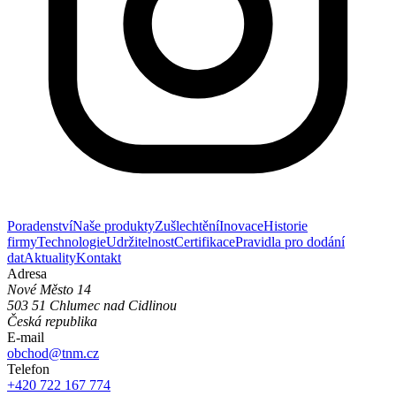
Poradenství
Naše produkty
Zušlechtění
Inovace
Historie
firmy
Technologie
Udržitelnost
Certifikace
Pravidla pro dodání
dat
Aktuality
Kontakt
Adresa
Nové Město 14
503 51 Chlumec nad Cidlinou
Česká republika
E-mail
obchod@tnm.cz
Telefon
+420 722 167 774