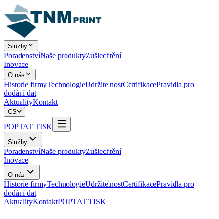
Služby
Poradenství
Naše produkty
Zušlechtění
Inovace
O nás
Historie firmy
Technologie
Udržitelnost
Certifikace
Pravidla pro
dodání dat
Aktuality
Kontakt
CS
POPTAT TISK
Služby
Poradenství
Naše produkty
Zušlechtění
Inovace
O nás
Historie firmy
Technologie
Udržitelnost
Certifikace
Pravidla pro
dodání dat
Aktuality
Kontakt
POPTAT TISK