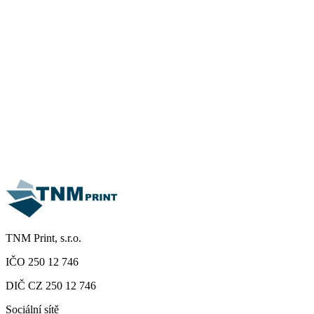
Jméno
E-mail
Telefon
Firma
Zpráva
Souhlasím se zpracováním osobních údajů dle
zásad ochrany
osobních údajů
Odeslat poptávku
TNM Print, s.r.o.
IČO 250 12 746
DIČ CZ 250 12 746
Sociální sítě