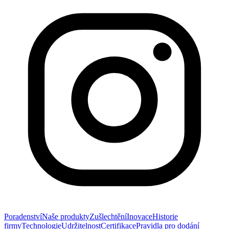
Poradenství
Naše produkty
Zušlechtění
Inovace
Historie
firmy
Technologie
Udržitelnost
Certifikace
Pravidla pro dodání