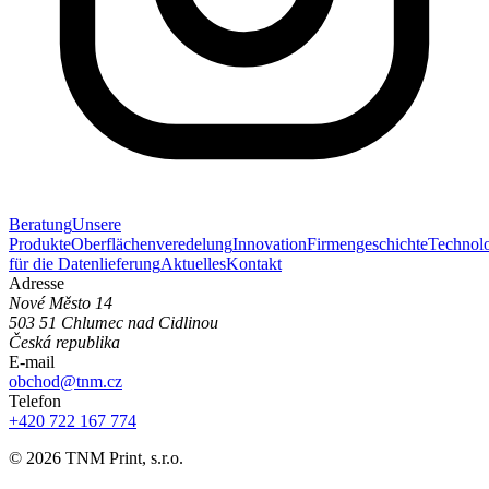
Beratung
Unsere
Produkte
Oberflächenveredelung
Innovation
Firmengeschichte
Technol
für die Datenlieferung
Aktuelles
Kontakt
Adresse
Nové Město 14
503 51 Chlumec nad Cidlinou
Česká republika
E-mail
obchod@tnm.cz
Telefon
+420 722 167 774
©
2026
TNM Print, s.r.o.