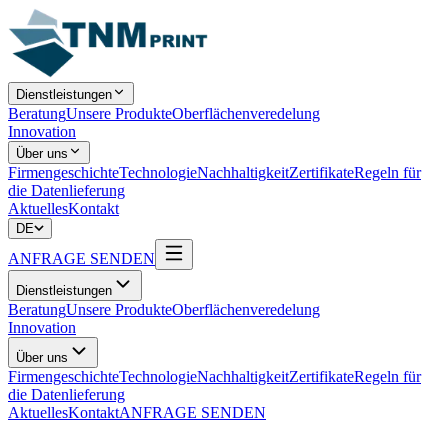
Dienstleistungen
Beratung
Unsere Produkte
Oberflächenveredelung
Innovation
Über uns
Firmengeschichte
Technologie
Nachhaltigkeit
Zertifikate
Regeln für
die Datenlieferung
Aktuelles
Kontakt
DE
ANFRAGE SENDEN
Dienstleistungen
Beratung
Unsere Produkte
Oberflächenveredelung
Innovation
Über uns
Firmengeschichte
Technologie
Nachhaltigkeit
Zertifikate
Regeln für
die Datenlieferung
Aktuelles
Kontakt
ANFRAGE SENDEN