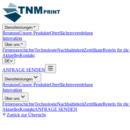
Dienstleistungen
Beratung
Unsere Produkte
Oberflächenveredelung
Innovation
Über uns
Firmengeschichte
Technologie
Nachhaltigkeit
Zertifikate
Regeln für die
Aktuelles
Kontakt
DE
ANFRAGE SENDEN
Dienstleistungen
Beratung
Unsere Produkte
Oberflächenveredelung
Innovation
Über uns
Firmengeschichte
Technologie
Nachhaltigkeit
Zertifikate
Regeln für die
Aktuelles
Kontakt
ANFRAGE SENDEN
Zurück zur Übersicht