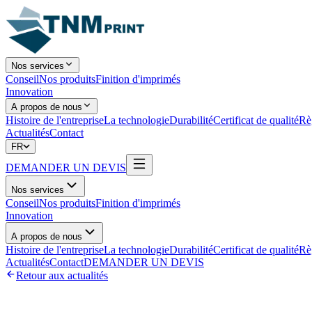
Nos services
Conseil
Nos produits
Finition d'imprimés
Innovation
A propos de nous
Histoire de l'entreprise
La technologie
Durabilité
Certificat de qualité
Rè
Actualités
Contact
FR
DEMANDER UN DEVIS
Nos services
Conseil
Nos produits
Finition d'imprimés
Innovation
A propos de nous
Histoire de l'entreprise
La technologie
Durabilité
Certificat de qualité
Rè
Actualités
Contact
DEMANDER UN DEVIS
Retour aux actualités