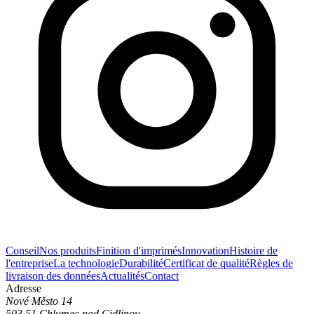
Conseil
Nos produits
Finition d'imprimés
Innovation
Histoire de
l'entreprise
La technologie
Durabilité
Certificat de qualité
Règles de
livraison des données
Actualités
Contact
Adresse
Nové Město 14
503 51 Chlumec nad Cidlinou